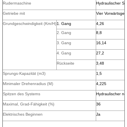
Rudermaschine
Hydraulischer Se
Getriebe mit
Vier Vorwärtsges
Grundgeschwindigkeit (Km/H)
1. Gang
4,26
2. Gang
8,8
3. Gang
16,14
4. Gang
27,2
Rückseite
3,48
Sprungs-Kapazität (m3)
1,5
Minimaler Drehenradius (M)
4,225
Spitzen des Systems
Hydraulischer ne
Maximal, Grad-Fähigkeit (%)
36
Elektrisches Beginnen
Ja