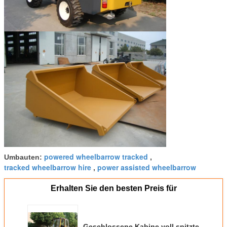
powered wheelbarrow tracked
Umbauten:
,
tracked wheelbarrow hire
power assisted wheelbarrow
,
Erhalten Sie den besten Preis für
Geschlossene Kabine voll spitzte