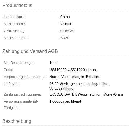
Produktdetails
Herkunftsort:
China
Markenname:
Visbull
Zertifizierung:
CE/SGS
Modellnummer:
SD30
Zahlung und Versand AGB
Min Bestellmenge:
1unit
Preis:
US$10800-US$11000 per unit
Verpackung Informationen:
Nackte Verpackung im Behälter.
Lieferzeit:
25-30 Werktage nach empfingen Ihre
Vorauszahlung
Zahlungsbedingungen:
L/C, D/A, D/P, T/T, Western Union, MoneyGram
Versorgungsmaterial-
1,000pcs pro Monat
Fähigkeit:
Beschreibung