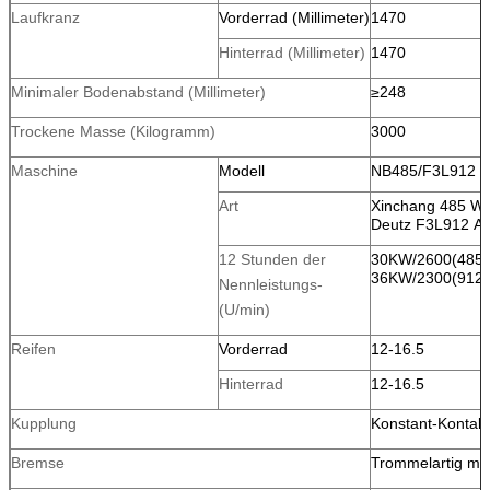
Laufkranz
Vorderrad (Millimeter)
1470
Hinterrad (Millimeter)
1470
Minimaler Bodenabstand (Millimeter)
≥248
Trockene Masse (Kilogramm)
3000
Maschine
Modell
NB485/F3L912
Art
Xinchang 485 Wa
Deutz F3L912 Ai
12 Stunden der
30KW/2600(485)
36KW/2300(912)
Nennleistungs-
(U/min)
Reifen
Vorderrad
12-16.5
Hinterrad
12-16.5
Kupplung
Konstant-Kontakt
Bremse
Trommelartig mit