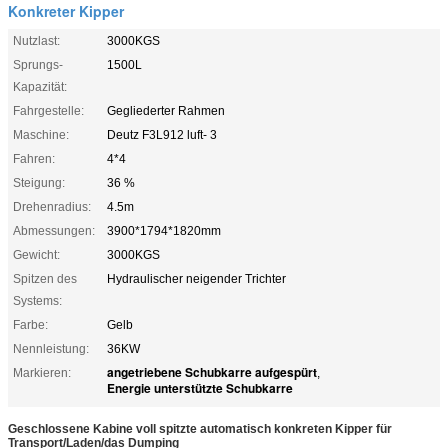
Konkreter Kipper
Nutzlast:
3000KGS
Sprungs-
1500L
Kapazität:
Fahrgestelle:
Gegliederter Rahmen
Maschine:
Deutz F3L912 luft- 3
Fahren:
4*4
Steigung:
36 %
Drehenradius:
4.5m
Abmessungen:
3900*1794*1820mm
Gewicht:
3000KGS
Spitzen des
Hydraulischer neigender Trichter
Systems:
Farbe:
Gelb
Nennleistung:
36KW
angetriebene Schubkarre aufgespürt
Markieren:
,
Energie unterstützte Schubkarre
Geschlossene Kabine voll spitzte automatisch konkreten Kipper für
Transport/Laden/das Dumping