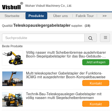
Wuhan Visbull Machinery Co., Ltd.
Startseite
Produkte
Über uns
Fabrik Tour
>>
Teleskopauslegergabelstapler
Qualität
supplier.
(19)
Beste Produkte
Völlig nasser multi Scheibenbremse-ausdehnbarer
Boom-Siegelgabelstapler für das Bau-Gebäude-
Anheben
Jetzt anfragen
Multi teleskopischer Gabelstapler der Funktions-
XCMG mit ausgedehnter Boom-Kompaktbauweise
Kontakt
Technik-Bau-Teleskopausleger-Gabelstapler mit
völlig nassen multi Siegelscheibenbremsen
Kontakt