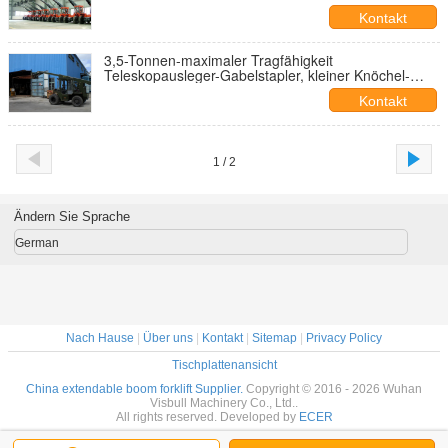
Vorwärtsreichweite
Kontakt
3,5-Tonnen-maximaler Tragfähigkeit
Teleskopausleger-Gabelstapler, kleiner Knöchel-
Boom-Dieselkran
Kontakt
1 / 2
Ändern Sie Sprache
German
Nach Hause
|
Über uns
|
Kontakt
|
Sitemap
|
Privacy Policy
Tischplattenansicht
China extendable boom forklift Supplier.
Copyright © 2016 - 2026 Wuhan
Visbull Machinery Co., Ltd..
All rights reserved. Developed by
ECER