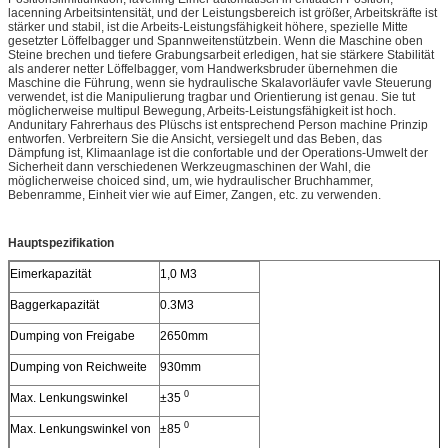
lacenning Arbeitsintensität, und der Leistungsbereich ist größer, Arbeitskräfte ist
stärker und stabil, ist die Arbeits-Leistungsfähigkeit höhere, spezielle Mitte
gesetzter Löffelbagger und Spannweitenstützbein. Wenn die Maschine oben
Steine brechen und tiefere Grabungsarbeit erledigen, hat sie stärkere Stabilität
als anderer netter Löffelbagger, vom Handwerksbruder übernehmen die
Maschine die Führung, wenn sie hydraulische Skalavorläufer vavle Steuerung
verwendet, ist die Manipulierung tragbar und Orientierung ist genau. Sie tut
möglicherweise multipul Bewegung, Arbeits-Leistungsfähigkeit ist hoch.
Andunitary Fahrerhaus des Plüschs ist entsprechend Person machine Prinzip
entworfen. Verbreitern Sie die Ansicht, versiegelt und das Beben, das
Dämpfung ist, Klimaanlage ist die confortable und der Operations-Umwelt der
Sicherheit dann verschiedenen Werkzeugmaschinen der Wahl, die
möglicherweise choiced sind, um, wie hydraulischer Bruchhammer,
Bebenramme, Einheit vier wie auf Eimer, Zangen, etc. zu verwenden.
Hauptspezifikation
Eimerkapazität
1,0 M3
Baggerkapazität
0.3M3
Dumping von Freigabe
2650mm
Dumping von Reichweite
930mm
0
Max. Lenkungswinkel
±35
0
Max. Lenkungswinkel von
±85