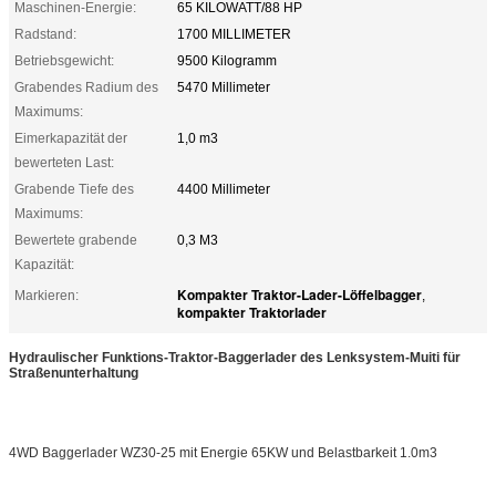
Maschinen-Energie:
65 KILOWATT/88 HP
Radstand:
1700 MILLIMETER
Betriebsgewicht:
9500 Kilogramm
Grabendes Radium des
5470 Millimeter
Maximums:
Eimerkapazität der
1,0 m3
bewerteten Last:
Grabende Tiefe des
4400 Millimeter
Maximums:
Bewertete grabende
0,3 M3
Kapazität:
Kompakter Traktor-Lader-Löffelbagger
Markieren:
,
kompakter Traktorlader
Hydraulischer Funktions-Traktor-Baggerlader des Lenksystem-Muiti für
Straßenunterhaltung
4WD Baggerlader WZ30-25 mit Energie 65KW und Belastbarkeit 1.0m3