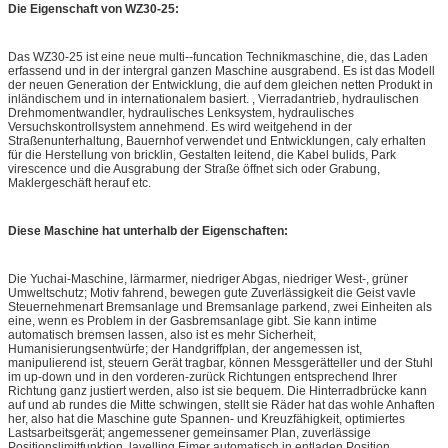
Die Eigenschaft von WZ30-25:
Das WZ30-25 ist eine neue multi--funcation Technikmaschine, die, das Laden
erfassend und in der intergral ganzen Maschine ausgrabend. Es ist das Modell
der neuen Generation der Entwicklung, die auf dem gleichen netten Produkt in
inländischem und in internationalem basiert. , Vierradantrieb, hydraulischen
Drehmomentwandler, hydraulisches Lenksystem, hydraulisches
Versuchskontrollsystem annehmend. Es wird weitgehend in der
Straßenunterhaltung, Bauernhof verwendet und Entwicklungen, caly erhalten
für die Herstellung von bricklin, Gestalten leitend, die Kabel bulids, Park
virescence und die Ausgrabung der Straße öffnet sich oder Grabung,
Maklergeschäft herauf etc.
Diese Maschine hat unterhalb der Eigenschaften:
Die Yuchai-Maschine, lärmarmer, niedriger Abgas, niedriger West-, grüner
Umweltschutz; Motiv fahrend, bewegen gute Zuverlässigkeit die Geist vavle
Steuernehmenart Bremsanlage und Bremsanlage parkend, zwei Einheiten als
eine, wenn es Problem in der Gasbremsanlage gibt. Sie kann intime
automatisch bremsen lassen, also ist es mehr Sicherheit,
Humanisierungsentwürfe; der Handgriffplan, der angemessen ist,
manipulierend ist, steuern Gerät tragbar, können Messgerätteller und der Stuhl
im up-down und in den vorderen-zurück Richtungen entsprechend Ihrer
Richtung ganz justiert werden, also ist sie bequem. Die Hinterradbrücke kann
auf und ab rundes die Mitte schwingen, stellt sie Räder hat das wohle Anhaften
her, also hat die Maschine gute Spannen- und Kreuzfähigkeit, optimiertes
Lastsarbeitsgerät; angemessener gemeinsamer Plan, zuverlässige
Positionslimitfunktion, lavelling Eimer automatisch in entladen Position,