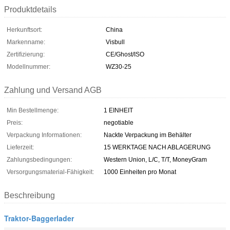
Produktdetails
Herkunftsort:
China
Markenname:
Visbull
Zertifizierung:
CE/Ghost/ISO
Modellnummer:
WZ30-25
Zahlung und Versand AGB
Min Bestellmenge:
1 EINHEIT
Preis:
negotiable
Verpackung Informationen:
Nackte Verpackung im Behälter
Lieferzeit:
15 WERKTAGE NACH ABLAGERUNG
Zahlungsbedingungen:
Western Union, L/C, T/T, MoneyGram
Versorgungsmaterial-Fähigkeit:
1000 Einheiten pro Monat
Beschreibung
Traktor-Baggerlader