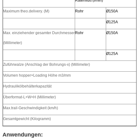
Ratenfluß (l/min)
Maximum theo.delivery. (M)
Rohr
Ø150A
h
Ø125A
h
Max. einziehender gesamter Durchmesser
Rohr
Ø150A
(Millimeter)
Ø125A
Zuführwalze (Anschlag der Bohrungs-x) (Millimeter)
Volumen hopper×Loading Höhe m3/mm
Hydraulikölbehälterkapazität
Überformat-L×W×H (Millimeter)
Max.trail-Geschwindigkeit (km/h)
Gesamtgewicht (Kilogramm)
Anwendungen: