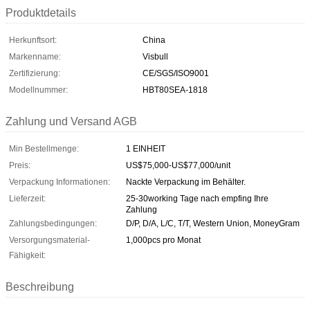
Produktdetails
Herkunftsort:
China
Markenname:
Visbull
Zertifizierung:
CE/SGS/ISO9001
Modellnummer:
HBT80SEA-1818
Zahlung und Versand AGB
Min Bestellmenge:
1 EINHEIT
Preis:
US$75,000-US$77,000/unit
Verpackung Informationen:
Nackte Verpackung im Behälter.
Lieferzeit:
25-30working Tage nach empfing Ihre
Zahlung
Zahlungsbedingungen:
D/P, D/A, L/C, T/T, Western Union, MoneyGram
Versorgungsmaterial-
1,000pcs pro Monat
Fähigkeit:
Beschreibung