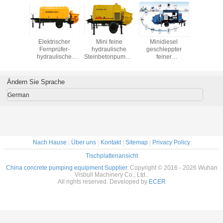
ektrische
Elektrischer
Mini feine
Minidiesel
Der s-Ve
pumpe
Fernprüfer-
hydraulische
geschleppter
140
h - 1407
hydraulische
Steinbetonpumpe,
feiner
Fütterung
it
Betonpumpe für
konkrete
hydraulischer
Dieselm
rsorgung
Beton-/Zement-
Pressungs-
gesamter
hydrauli
z für die
pumpende
Pumpe gesamter
Steindurchmesser
Betonp
Ändern Sie Sprache
pumpe
Arbeiten
Durchmesser von
der Betonpumpe-
18M
itet
20 - 25 Millimeter
30mm
German
Nach Hause
|
Über uns
|
Kontakt
|
Sitemap
|
Privacy Policy
Tischplattenansicht
China concrete pumping equipment Supplier.
Copyright © 2016 - 2026 Wuhan
Visbull Machinery Co., Ltd..
All rights reserved. Developed by
ECER