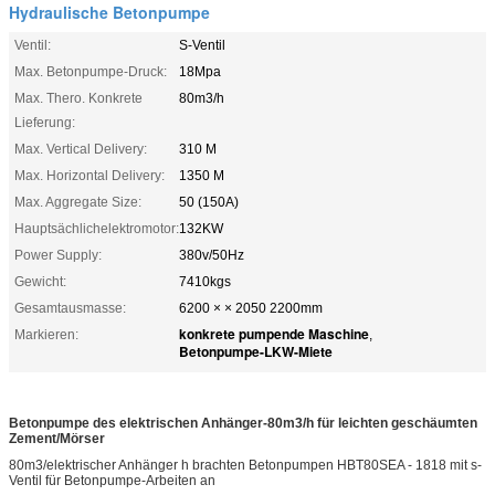
Hydraulische Betonpumpe
Ventil:
S-Ventil
Max. Betonpumpe-Druck:
18Mpa
Max. Thero. Konkrete
80m3/h
Lieferung:
Max. Vertical Delivery:
310 M
Max. Horizontal Delivery:
1350 M
Max. Aggregate Size:
50 (150A)
Hauptsächlichelektromotor:
132KW
Power Supply:
380v/50Hz
Gewicht:
7410kgs
Gesamtausmasse:
6200 × × 2050 2200mm
konkrete pumpende Maschine
Markieren:
,
Betonpumpe-LKW-Miete
Betonpumpe des elektrischen Anhänger-80m3/h für leichten geschäumten
Zement/Mörser
80m3/elektrischer Anhänger h brachten Betonpumpen HBT80SEA - 1818 mit s-
Ventil für Betonpumpe-Arbeiten an