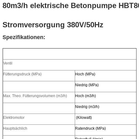
80m3/h elektrische Betonpumpe HBT8
Stromversorgung 380V/50Hz
Spezifikationen:
Ventil
S
Fütterungsdruck (MPa)
Hoch (MPa)
Niedrig (MPa)
9
Max. Theo. Fütterungsvolumen (m3/h)
Hoch (m3/h)
Niedrig (m3/h)
Elektromotor
(Kilowatt)
Hauptsächlich
Ratendruck (MPa)