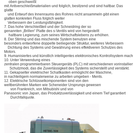
oben geschweißt
mit Antiverschleißmaterialien und folglich, besitzend und sind haltbar. Das
glatte
und Entwurf des Innenraums des Rohres nicht ansammeln gibt einen
glatten konkreten Fluss folglich weiter
Verbessern der Leistungsfähigkeit.
7. Das hohe Verschleißteil und der Schneidring der so
genannten „Brillen“ Platte des s-Ventils wird von hergestellt
haltbare Legierung, zum seines Wirtschaftslebens zu erhöhen.
8. Der Stirring und das mischende System benutzen eine
besonders entworfene doppelte beiliegende Struktur, weiteres Verbessern
Dichtung des Systems und Gewährung eines effektiveren Schutzes des
Motors.
9. Humanisiertes und künstlich intelligentes elektronisches Kontrollsystem mach
10. Unter Verwendung eines
zentralen programmierbaren Steuergeräts (PLC) mit verschiedenen vorinstalli
Schutzmodi, das die Zuverlässigkeit des Systems sicherstellt und verstärkt.
11. Gekapselter elektrischer Schaltkasten ermöglicht der Maschine,
in nachteiligem normalerweise zu arbeiten umgeben - Ments.
12. Elektrische Schlüsselkomponenten sind von den
weltberühmten Marken wie Scheneider Ursprungs gewesen
von Frankreich, von Mitsubishi und von
Panasonic von Japan, das Produktzuverlässigkeit und einem Tief garantiert
Durchfallquote.