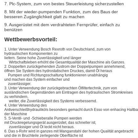
7. Plc-System, zum von bestes Steuerleistung sicherzustellen
8. Mit der wieder-pumpenden Funktion, zum des Baus der
besseren Zugänglichkeit glatt zu machen
9. Ausgerüstet mit dem verdrahteten Fernprüfer, einfach zu
benützen
Wettbewerbsvorteil:
1. Unter Verwendung Bosch Rexroth von Deutschland, zum von
hydraulischen Komponenten zu
liefern. Seine hohe Zuverlässigkeit und länger
Wirtschaftsleben erhöht die Gesamtqualität der Maschine als Ganzes.
2. Doppelten zurückgehenden Zustrom der Doppelpumpen annehmend,
öffnen Sie System des hydrostatischen Druckes, damit Öl heraus
Pumpen und Richtungsschaltung funktionieren unabhängig
und machen das System einfacher und
zuverlässiger.
3. Unter Verwendung der zurückgebrachten Ölfiltertechnik, zum von
ausländischen Gegenständen am Eintragen des hydraulischen Stromkreises
zu verhindern,
weiter, die Zuverlässigkeit des Systems verbessernd.
4. Unter Verwendung des
Antiverschleißhydrauliköls besonders gemacht durch Esso von enhacing Haltba
der Maschine
5. S-Ventil- und -Schieberalle Pumpen werden
mit Druckregelungsgerät ausgerüstet, das schneller ist,
zuverlässiger und Öl leckt nicht heraus.
6. Das s-Rohr wird in ganzes mit Manganstahl der hohen Qualität angebracht
und die in Bruchteile zerlegende Oberfläche ist