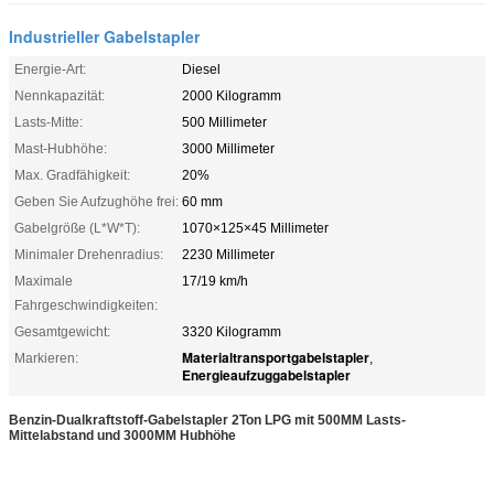
Industrieller Gabelstapler
Energie-Art:
Diesel
Nennkapazität:
2000 Kilogramm
Lasts-Mitte:
500 Millimeter
Mast-Hubhöhe:
3000 Millimeter
Max. Gradfähigkeit:
20%
Geben Sie Aufzughöhe frei:
60 mm
Gabelgröße (L*W*T):
1070×125×45 Millimeter
Minimaler Drehenradius:
2230 Millimeter
Maximale
17/19 km/h
Fahrgeschwindigkeiten:
Gesamtgewicht:
3320 Kilogramm
Materialtransportgabelstapler
Markieren:
,
Energieaufzuggabelstapler
Benzin-Dualkraftstoff-Gabelstapler 2Ton LPG mit 500MM Lasts-
Mittelabstand und 3000MM Hubhöhe