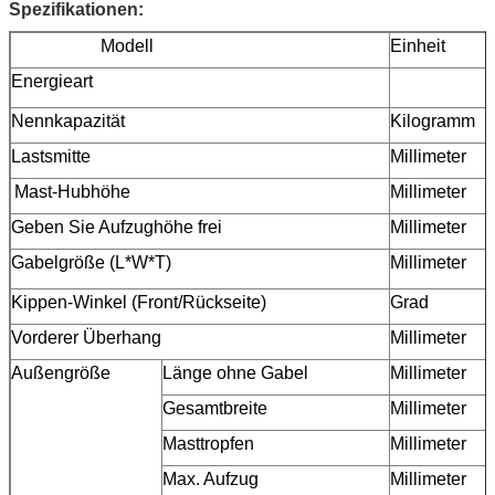
Spezifikationen:
Modell
Einheit
Energieart
Nennkapazität
Kilogramm
Lastsmitte
Millimeter
Mast-Hubhöhe
Millimeter
Geben Sie Aufzughöhe frei
Millimeter
Gabelgröße (L*W*T)
Millimeter
Kippen-Winkel (Front/Rückseite)
Grad
Vorderer Überhang
Millimeter
Außengröße
Länge ohne Gabel
Millimeter
Gesamtbreite
Millimeter
Masttropfen
Millimeter
Max. Aufzug
Millimeter