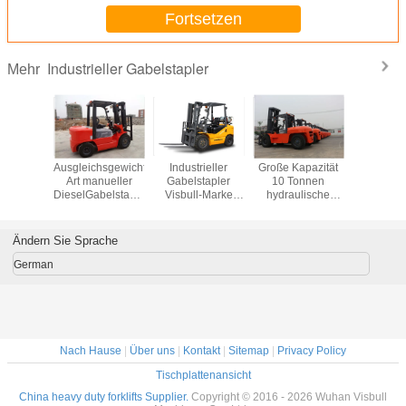
Fortsetzen
Industrieller Gabelstapler
Mehr
enauer
Ausgleichsgewicht-
Industrieller
Große Kapazität
Groß
lischer
Art manueller
Gabelstapler
10 Tonnen
Gegenge
ransport-
DieselGabelstapler
Visbull-Marke
hydraulische
industri
tapler,
mit dreifachem
LPG mit Triplex
Dieselmaterialtransport-
Gabelsta
chalter
Mast und Sideshift
Mast und
Gabelstapler-mit
Behälter-
s Safe-3
Seitenschieber
Isuzu-Maschine
CPCD30
Ändern Sie Sprache
he Gabel-
Tonn
Ws
Tragfähi
German
Nach Hause
|
Über uns
|
Kontakt
|
Sitemap
|
Privacy Policy
Tischplattenansicht
China heavy duty forklifts Supplier.
Copyright © 2016 - 2026 Wuhan Visbull