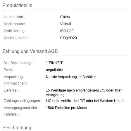
Produktdetails
Herkunftsort:
China
Markenname:
Visbull
Zertifizierung:
ISO / CE
Modellnummer:
CPQYD20
Zahlung und Versand AGB
Min Bestellmenge:
1 EINHEIT
Preis:
negotiable
Verpackung
Nackte Verpackung im Behälter
Informationen:
Lieferzeit:
15 Werktage nach empfangenem L/C oder Ihrer
Ablagerung
Zahlungsbedingungen:
L/C beim Anblick, bei T/T oder bei Western Union
Versorgungsmaterial-
1500 Einheiten pro Monat
Fähigkeit:
Beschreibung