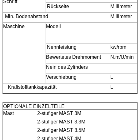
Schritt
Rückseite
Millimeter
Min. Bodenabstand
Millimeter
Maschine
Modell
Nennleistung
kw/rpm
Bewertetes Drehmoment
N.m/U/min
Nein des Zylinders
Verschiebung
L
Kraftstofftankkapazität
L
OPTIONALE EINZELTEILE
Mast
2-stufiger MAST 3M
2-stufiger MAST 3.3M
2-stufiger MAST 3.5M
2-stufiger MAST 4M