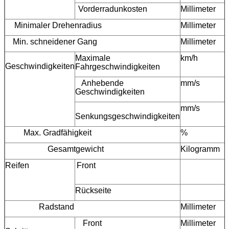
Vorderradunkosten
Millimeter
Minimaler Drehenradius
Millimeter
Min. schneidener Gang
Millimeter
Maximale
km/h
Geschwindigkeiten
Fahrgeschwindigkeiten
Anhebende
mm/s
Geschwindigkeiten
mm/s
Senkungsgeschwindigkeiten
Max. Gradfähigkeit
%
Gesamtgewicht
Kilogramm
Reifen
Front
Rückseite
Radstand
Millimeter
Front
Millimeter