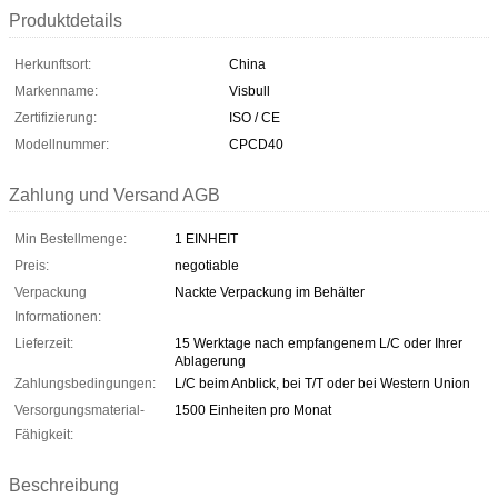
Produktdetails
Herkunftsort:
China
Markenname:
Visbull
Zertifizierung:
ISO / CE
Modellnummer:
CPCD40
Zahlung und Versand AGB
Min Bestellmenge:
1 EINHEIT
Preis:
negotiable
Verpackung
Nackte Verpackung im Behälter
Informationen:
Lieferzeit:
15 Werktage nach empfangenem L/C oder Ihrer
Ablagerung
Zahlungsbedingungen:
L/C beim Anblick, bei T/T oder bei Western Union
Versorgungsmaterial-
1500 Einheiten pro Monat
Fähigkeit:
Beschreibung