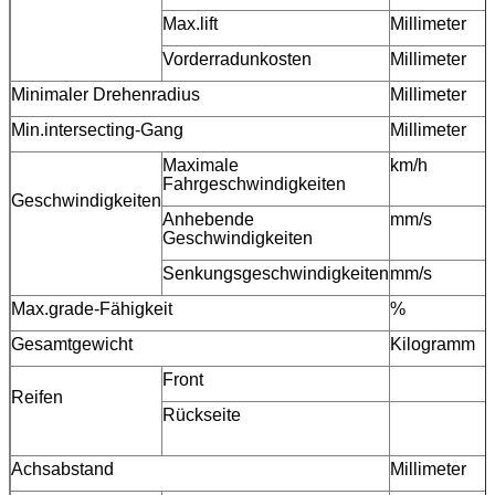
Max.lift
Millimeter
Vorderradunkosten
Millimeter
Minimaler Drehenradius
Millimeter
Min.intersecting-Gang
Millimeter
Maximale
km/h
Fahrgeschwindigkeiten
Geschwindigkeiten
Anhebende
mm/s
Geschwindigkeiten
Senkungsgeschwindigkeiten
mm/s
Max.grade-Fähigkeit
%
Gesamtgewicht
Kilogramm
Front
Reifen
Rückseite
Achsabstand
Millimeter