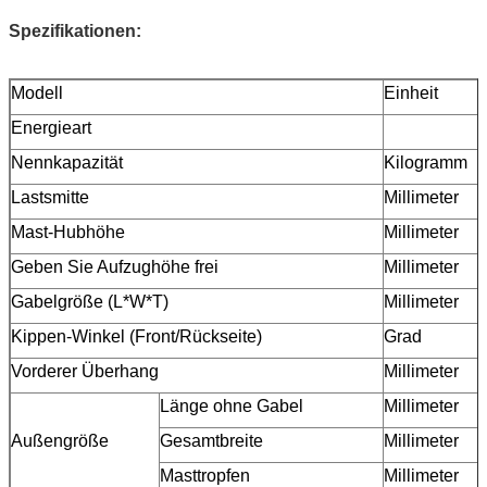
Spezifikationen:
Modell
Einheit
Energieart
Nennkapazität
Kilogramm
Lastsmitte
Millimeter
Mast-Hubhöhe
Millimeter
Geben Sie Aufzughöhe frei
Millimeter
Gabelgröße (L*W*T)
Millimeter
Kippen-Winkel (Front/Rückseite)
Grad
Vorderer Überhang
Millimeter
Länge ohne Gabel
Millimeter
Außengröße
Gesamtbreite
Millimeter
Masttropfen
Millimeter