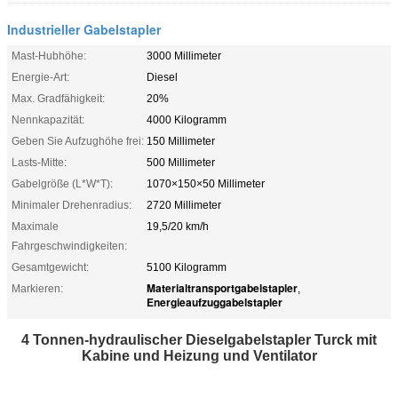
Industrieller Gabelstapler
Mast-Hubhöhe:
3000 Millimeter
Energie-Art:
Diesel
Max. Gradfähigkeit:
20%
Nennkapazität:
4000 Kilogramm
Geben Sie Aufzughöhe frei:
150 Millimeter
Lasts-Mitte:
500 Millimeter
Gabelgröße (L*W*T):
1070×150×50 Millimeter
Minimaler Drehenradius:
2720 Millimeter
Maximale
19,5/20 km/h
Fahrgeschwindigkeiten:
Gesamtgewicht:
5100 Kilogramm
Materialtransportgabelstapler
Markieren:
,
Energieaufzuggabelstapler
4 Tonnen-hydraulischer Dieselgabelstapler Turck mit
Kabine und Heizung und Ventilator