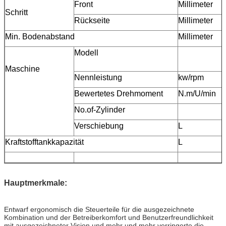
Front
Millimeter
Schritt
Rückseite
Millimeter
Min. Bodenabstand
Millimeter
Modell
Maschine
Nennleistung
kw/rpm
Bewertetes Drehmoment
N.m/U/min
No.of-Zylinder
Verschiebung
L
Kraftstofftankkapazität
L
Hauptmerkmale:
Entwarf ergonomisch die Steuerteile für die ausgezeichnete
Kombination und der Betreiberkomfort und Benutzerfreundlichkeit
mit ausgezeichneter Vision und mehr und mehr verringerte die