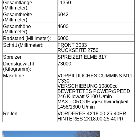
Gesamtlänge
11350
(Millimeter):
Gesamtbreite
6042
(Millimeter):
Gesamthöhe
4600
(Millimeter):
Radstand (Millimeter):
6000
Schritt (Millimeter):
FRONT 3033
RÜCKSEITE 2750
Spreizer:
SPREIZER ELME 817
Dienstgewicht
73000
(Kilogramm):
Maschine:
VORBILDLICHES CUMMINS M11-
C330
VERSCHIEBUNG 10800cc
BEWERTETES POWER/SPEED
246 Kilowatt /2100 U/min
MAX.TORQUE-/geschwindigkeit
1458/1300 U/min
Reifen:
VORDERES 4X18.00-25-40PR
HINTERES 2X18.00-25-40PR