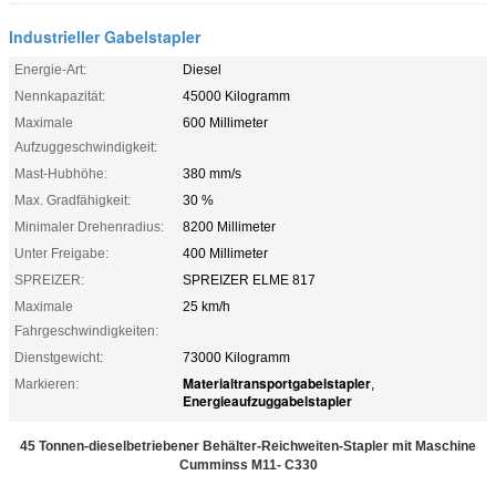
Industrieller Gabelstapler
Energie-Art:
Diesel
Nennkapazität:
45000 Kilogramm
Maximale
600 Millimeter
Aufzuggeschwindigkeit:
Mast-Hubhöhe:
380 mm/s
Max. Gradfähigkeit:
30 %
Minimaler Drehenradius:
8200 Millimeter
Unter Freigabe:
400 Millimeter
SPREIZER:
SPREIZER ELME 817
Maximale
25 km/h
Fahrgeschwindigkeiten:
Dienstgewicht:
73000 Kilogramm
Materialtransportgabelstapler
Markieren:
,
Energieaufzuggabelstapler
45 Tonnen-dieselbetriebener Behälter-Reichweiten-Stapler mit Maschine
Cumminss M11- C330