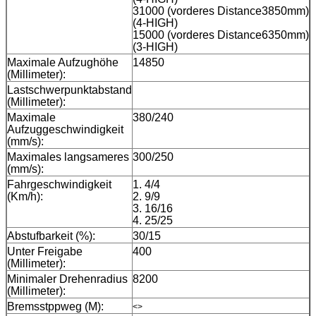
31000 (vorderes Distance3850mm)
(4-HIGH)
15000 (vorderes Distance6350mm)
(3-HIGH)
Maximale Aufzughöhe
14850
(Millimeter):
Lastschwerpunktabstand
(Millimeter):
Maximale
380/240
Aufzuggeschwindigkeit
(mm/s):
Maximales langsameres
300/250
(mm/s):
Fahrgeschwindigkeit
1. 4/4
(Km/h):
2. 9/9
3. 16/16
4. 25/25
Abstufbarkeit (%):
30/15
Unter Freigabe
400
(Millimeter):
Minimaler Drehenradius
8200
(Millimeter):
Bremsstppweg (M):
<>