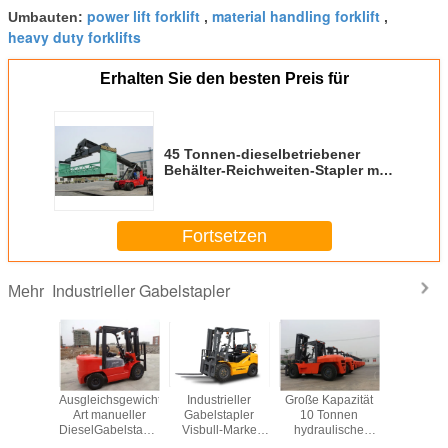
power lift forklift
material handling forklift
Umbauten:
,
,
heavy duty forklifts
Erhalten Sie den besten Preis für
45 Tonnen-dieselbetriebener
Behälter-Reichweiten-Stapler mit
Maschine Cumminss M11- C330
Fortsetzen
Industrieller Gabelstapler
Mehr
enauer
Ausgleichsgewicht-
Industrieller
Große Kapazität
Groß
lischer
Art manueller
Gabelstapler
10 Tonnen
Gegenge
ransport-
DieselGabelstapler
Visbull-Marke
hydraulische
industri
tapler,
mit dreifachem
LPG mit Triplex
Dieselmaterialtransport-
Gabelsta