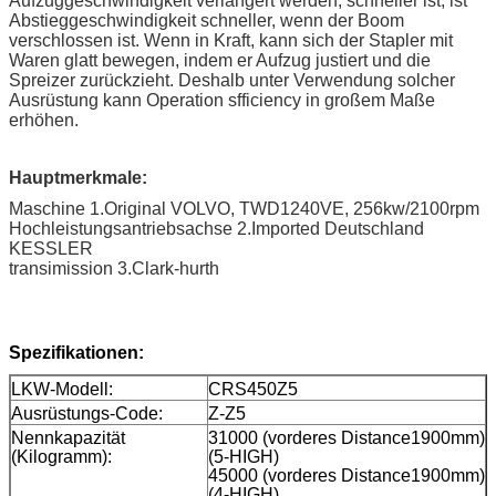
Aufzuggeschwindigkeit verlängert werden, schneller ist, ist
Abstieggeschwindigkeit schneller, wenn der Boom
verschlossen ist. Wenn in Kraft, kann sich der Stapler mit
Waren glatt bewegen, indem er Aufzug justiert und die
Spreizer zurückzieht. Deshalb unter Verwendung solcher
Ausrüstung kann Operation sfficiency in großem Maße
erhöhen.
Hauptmerkmale:
Maschine 1.Original VOLVO, TWD1240VE, 256kw/2100rpm
Hochleistungsantriebsachse 2.Imported Deutschland
KESSLER
transimission 3.Clark-hurth
Spezifikationen:
LKW-Modell:
CRS450Z5
Ausrüstungs-Code:
Z-Z5
Nennkapazität
31000 (vorderes Distance1900mm)
(Kilogramm):
(5-HIGH)
45000 (vorderes Distance1900mm)
(4-HIGH)