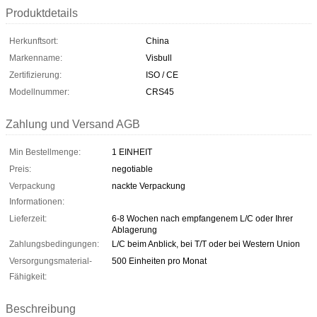
Produktdetails
Herkunftsort:
China
Markenname:
Visbull
Zertifizierung:
ISO / CE
Modellnummer:
CRS45
Zahlung und Versand AGB
Min Bestellmenge:
1 EINHEIT
Preis:
negotiable
Verpackung
nackte Verpackung
Informationen:
Lieferzeit:
6-8 Wochen nach empfangenem L/C oder Ihrer
Ablagerung
Zahlungsbedingungen:
L/C beim Anblick, bei T/T oder bei Western Union
Versorgungsmaterial-
500 Einheiten pro Monat
Fähigkeit:
Beschreibung