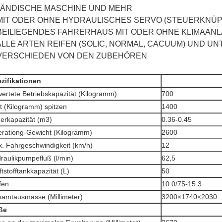
LÄNDISCHE MASCHINE UND MEHR
 MIT ODER OHNE HYDRAULISCHES SERVO (STEUERKNÜ
 BEILIEGENDES FAHRERHAUS MIT ODER OHNE KLIMAAN
 ALLE ARTEN REIFEN (SOLIC, NORMAL, CACUUM) UND U
 VERSCHIEDEN VON DEN ZUBEHÖREN
zifikationen
ertete Betriebskapazität (Kilogramm)
700
st (Kilogramm) spitzen
1400
imerkapazität (m3)
0.36-0.45
erationg-Gewicht (Kilogramm)
2600
x. Fahrgeschwindigkeit (km/h)
12
draulikpumpefluß (l/min)
62,5
aftstofftankkapazität (L)
50
Reifen
10.0/75-15.3
samtausmasse (Millimeter)
3200×1740×2030
ße