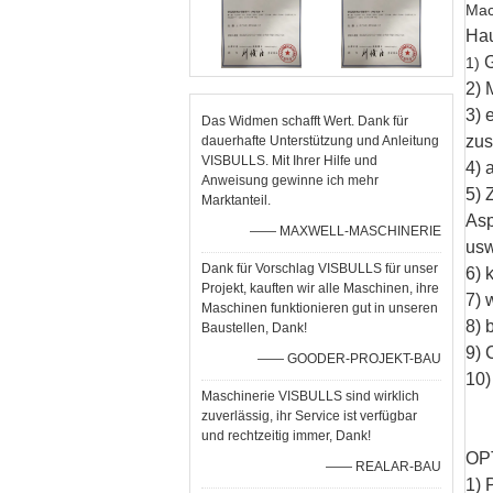
Mac
Hau
G
1)
2) 
3) 
Das Widmen schafft Wert. Dank für
zu
dauerhafte Unterstützung und Anleitung
VISBULLS. Mit Ihrer Hilfe und
4) 
Anweisung gewinne ich mehr
5) 
Marktanteil.
Asp
—— MAXWELL-MASCHINERIE
usw
Dank für Vorschlag VISBULLS für unser
6) 
Projekt, kauften wir alle Maschinen, ihre
7) 
Maschinen funktionieren gut in unseren
8) 
Baustellen, Dank!
9) 
—— GOODER-PROJEKT-BAU
10)
Maschinerie VISBULLS sind wirklich
zuverlässig, ihr Service ist verfügbar
und rechtzeitig immer, Dank!
OP
—— REALAR-BAU
1)