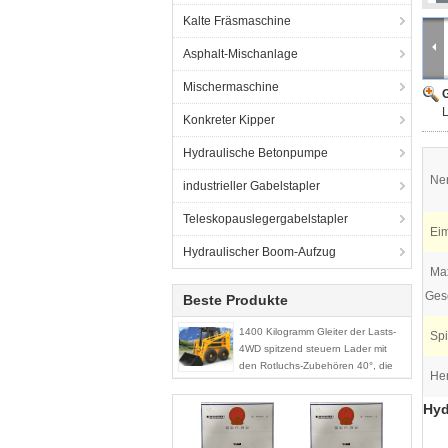
Kalte Fräsmaschine
Asphalt-Mischanlage
Mischermaschine
G
L
Konkreter Kipper
Hydraulische Betonpumpe
Nen
industrieller Gabelstapler
Teleskopauslegergabelstapler
Eim
Hydraulischer Boom-Aufzug
Max
Ges
Beste Produkte
1400 Kilogramm Gleiter der Lasts-
Spi
4WD spitzend steuern Lader mit
den Rotluchs-Zubehören 40°, die
He
Winkel entleeren
Hyd