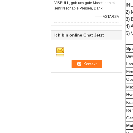
VISBULL, gab uns gute Maschinen mit
IN
sehr resonable Preisen, Dank.
2)
—— ASTARSA
3)
4)
5)
Ich bin online Chat Jetzt
Spe
Bew
La
E
Op
Ma
Hy
Kr
Ge
Ma