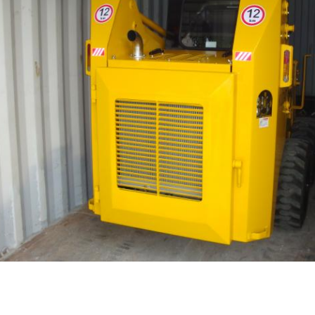
,
,
röße und Tag:
skid steer equipment
tracked skid steer
track skid loader