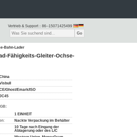
Vertrieb & Support：
86--15071425499
Go
hse-Bahn-Lader
rad-Fähigkeits-Gleiter-Ochse-
China
Visbull
CE/Ghost/Emark/ISO
JC45
AGB:
1 EINHEIT
en:
Nackte Verpackung im Behälter
10 Tage nach Eingang der
Ablagerung oder des L/C