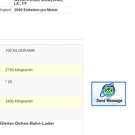
Western Union, MoneyGram,
L/C, T/T
igkeit:
2000 Einheiten pro Monat
700 KILOGRAMM
:
2750 Kilogramm
° 20
:
1600 Kilogramm
s-Gleiter-Ochse-Bahn-Lader