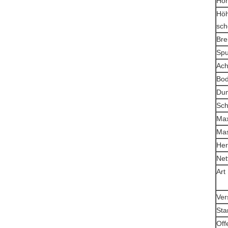
Höh
Höh
sc
Br
S
A
Bo
S
Ma
Mas
He
N
Ver
Sta
Off