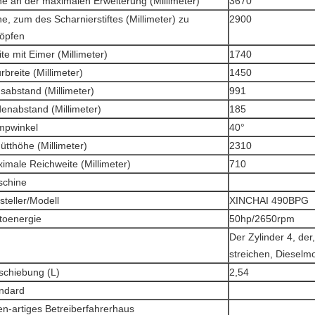
e an der maximalen Erweiterung (Millimeter)
3670
e, zum des Scharnierstiftes (Millimeter) zu
2900
höpfen
eite mit Eimer (Millimeter)
1740
purbreite (Millimeter)
1450
chsabstand (Millimeter)
991
denabstand (Millimeter)
185
Dumpwinkel
40°
chütthöhe (Millimeter)
2310
ximale Reichweite (Millimeter)
710
chine
rsteller/Modell
XINCHAI 490BPG
ettoenergie
50hp/2650rpm
Art
Der Zylinder 4, der,
streichen, Dieselm
schiebung (L)
2,54
ndard
en-artiges Betreiberfahrerhaus