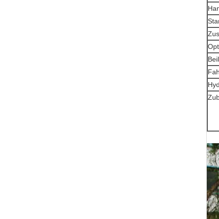
Han
Sta
Zus
Opt
Bei
Fah
Hyd
Zub