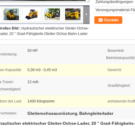
Zahlungsbedingungen:
Versorgungsmaterial-Fäh
Kontakt
roßes Bild :
Hydraulischer elektrischer Gleiter-Ochse-
ader, 20 ° Grad-Fähigkeits-Gleiter-Ochse-Bahn-Lader
50 HP
Bewertete
nleistung:
Betriebskapazität
er-Kapazität:
0,36 m3 - 0,45 m3
Gewicht:
.Travel-
12 m/h
Gradfähigkeit:
chwindigkeit:
tzen der Last:
1400 Kilogramm
anhebende Kraft
Gleiterochseausrüstung
Bahngleiterlader
rvorheben:
,
raulischer elektrischer Gleiter-Ochse-Lader, 20 ° Grad-Fähigkeit