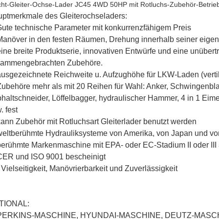
ht-Gleiter-Ochse-Lader JC45 4WD 50HP mit Rotluchs-Zubehör-Betrie
ptmerkmale des Gleiterochseladers:
ute technische Parameter mit konkurrenzfähigem Preis
Manöver in den festen Räumen, Drehung innerhalb seiner eig
eine breite Produktserie, innovativen Entwürfe und eine unübert
sammengebrachten Zubehöre.
ausgezeichnete Reichweite u. Aufzughöhe für LKW-Laden (verti
Zubehöre mehr als mit 20 Reihen für Wahl: Anker, Schwingenbla
haltschneider, Löffelbagger, hydraulischer Hammer, 4 in 1 Eim
. fest
kann Zubehör mit Rotluchsart Gleiterlader benutzt werden
weltberühmte Hydrauliksysteme von Amerika, von Japan und von
berühmte Markenmaschine mit EPA- oder EC-Stadium II oder III
CER und ISO 9001 bescheinigt
 Vielseitigkeit, Manövrierbarkeit und Zuverlässigkeit
TIONAL:
 PERKINS-MASCHINE, HYUNDAI-MASCHINE, DEUTZ-MASC