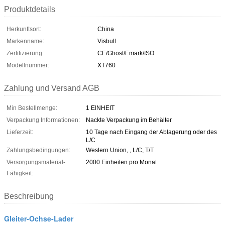
Produktdetails
Herkunftsort:
China
Markenname:
Visbull
Zertifizierung:
CE/Ghost/Emark/ISO
Modellnummer:
XT760
Zahlung und Versand AGB
Min Bestellmenge:
1 EINHEIT
Verpackung Informationen:
Nackte Verpackung im Behälter
Lieferzeit:
10 Tage nach Eingang der Ablagerung oder des
L/C
Zahlungsbedingungen:
Western Union, , L/C, T/T
Versorgungsmaterial-
2000 Einheiten pro Monat
Fähigkeit:
Beschreibung
Gleiter-Ochse-Lader