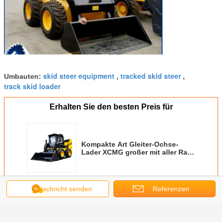
skid steer equipment
tracked skid steer
Umbauten:
,
,
track skid loader
Erhalten Sie den besten Preis für
Kompakte Art Gleiter-Ochse-
Lader XCMG großer mit aller Rad-
Antriebs-und Gleiter-Steuerung
Fortsetzen
Nachricht senden
Referenzen
Gleiter-Ochse-Lader
Mehr