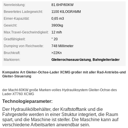
Nennleistung:
81.6HP/60KW
Bewertetes Ladegewicht:
1100 KILOGRAMM
Eimer-Kapazität:
0,65 m3
Gewicht:
3900kg
Max.Travel-Geschwindigkeit:
12 m/h
Gradfähigkeit:
° 20
Dumping von Reichweite:
748 Millimeter
Bruchkraft:
>22Kn
Gleiterochseausrüstung
Bahngleiterlader
Markieren:
,
Kompakte Art Gleiter-Ochse-Lader XCMG großer mit aller Rad-Antriebs-und
Gleiter-Steuerung
der Macht-60KW große Marken-volles Hydrauliksystem Gleiter-Ochse-des
Lader-XT760 XCMG
Technologieparameter:
Der Hydraulikölbehälter, der Kraftstofftank und die
Fahrgestelle werden in einer Struktur integriert, die Raum
spart, und die Maschine ist steifer. Die Maschine kann auf
verschiedene Arbeitsarten anwendbar sein.