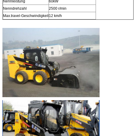
Nennleistung
60kW
Nenndrehzahl
2500 r/min
Max.travel-Geschwindigkeit
12 km/h