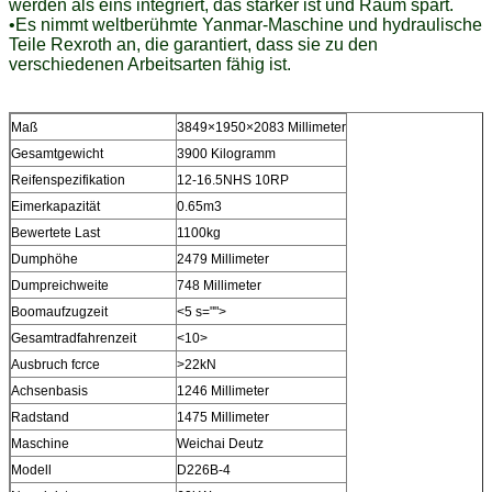
werden als eins integriert, das stärker ist und Raum spart.
•Es nimmt weltberühmte Yanmar-Maschine und hydraulische
Teile Rexroth an, die garantiert, dass sie zu den
verschiedenen Arbeitsarten fähig ist.
Maß
3849×1950×2083 Millimeter
Gesamtgewicht
3900 Kilogramm
Reifenspezifikation
12-16.5NHS 10RP
Eimerkapazität
0.65m3
Bewertete Last
1100kg
Dumphöhe
2479 Millimeter
Dumpreichweite
748 Millimeter
Boomaufzugzeit
<5 s="">
Gesamtradfahrenzeit
<10>
Ausbruch fcrce
>22kN
Achsenbasis
1246 Millimeter
Radstand
1475 Millimeter
Maschine
Weichai Deutz
Modell
D226B-4