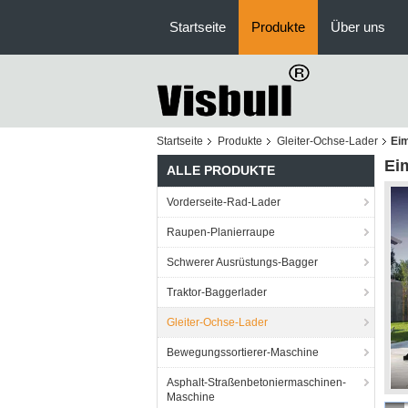
Startseite
Produkte
Über uns
Startseite
Produkte
Gleiter-Ochse-Lader
Eim
Ei
ALLE PRODUKTE
Vorderseite-Rad-Lader
Raupen-Planierraupe
Schwerer Ausrüstungs-Bagger
Traktor-Baggerlader
Gleiter-Ochse-Lader
Bewegungssortierer-Maschine
Asphalt-Straßenbetoniermaschinen-
Maschine