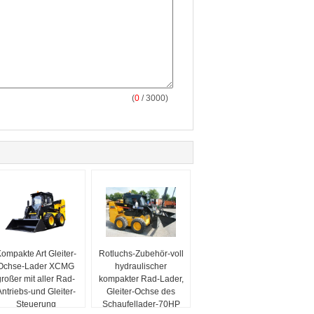
(
0
/ 3000)
ompakte Art Gleiter-
Rotluchs-Zubehör-voll
Ochse-Lader XCMG
hydraulischer
großer mit aller Rad-
kompakter Rad-Lader,
ntriebs-und Gleiter-
Gleiter-Ochse des
Steuerung
Schaufellader-70HP