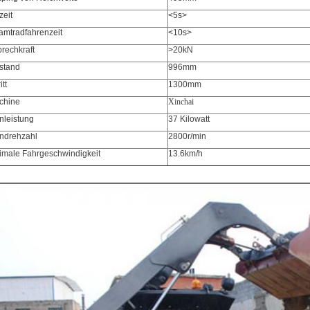
eit
<5s>
mtradfahrenzeit
<10s>
rechkraft
>
20kN
stand
996mm
itt
1300mm
chine
Xinchai
nleistung
37 Kilowatt
ndrehzahl
2800r/min
imale Fahrgeschwindigkeit
13.6km/h