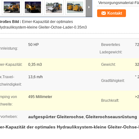
Versorgungsmaterial-Fäh
Kontakt
roßes Bild :
Eimer-Kapazität der optimales
ydrauliksystem-kleine Gleiter-Ochse-Lader-0.35m3
50 HP
Bewertetes
7
nleistung:
Ladegewicht:
er-Kapazität:
0,35 m3
Gewicht:
32
.Travel-
13,6 m/h
° 
Gradfähigkeit:
chwindigkeit:
mping von
495 Millimeter
>
Bruchkraft:
chweite:
aufgespürter Gleiterochse
Gleiterochseausrüstung
rvorheben:
,
er-Kapazität der optimales Hydrauliksystem-kleine Gleiter-Ochse