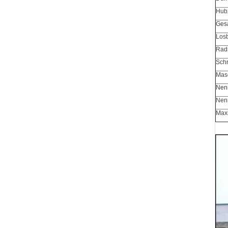
Hubz
Gesa
Losb
Rad
Schr
Mas
Nen
Nen
Max