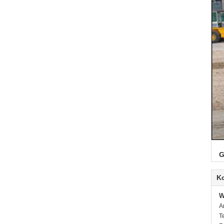
G
K
W
A
T