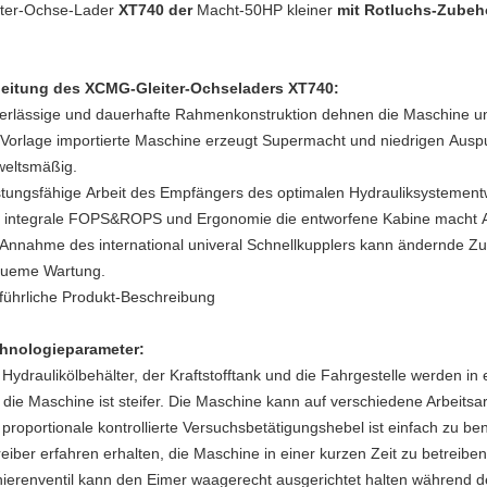
iter-Ochse-Lader
XT740 der
Macht-50HP kleiner
mit Rotluchs-Zubeh
leitung des XCMG-
Gleiter-Ochseladers XT740
:
erlässige und dauerhafte Rahmenkonstruktion dehnen die Maschine u
 Vorlage importierte Maschine erzeugt Supermacht und niedrigen Ausp
eltsmäßig.
stungsfähige Arbeit des Empfängers des optimalen Hydrauliksystement
 integrale FOPS&ROPS und Ergonomie die entworfene Kabine macht 
 Annahme des international univeral Schnellkupplers kann ändernde Zu
ueme Wartung.
führliche Produkt-Beschreibung
hnologieparameter:
Hydraulikölbehälter, der Kraftstofftank und die Fahrgestelle werden in e
 die Maschine ist steifer. Die Maschine kann auf verschiedene Arbeits
 proportionale kontrollierte Versuchsbetätigungshebel ist einfach zu 
reiber erfahren erhalten, die Maschine in einer kurzen Zeit zu betreibe
nierenventil kann den Eimer waagerecht ausgerichtet halten während 