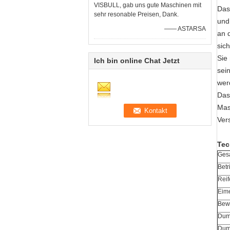
VISBULL, gab uns gute Maschinen mit
Das
sehr resonable Preisen, Dank.
und
—— ASTARSA
an 
sich
Sie
Ich bin online Chat Jetzt
sei
wer
Das
Mas
Ver
Tec
Ges
Betr
Reif
Eime
Bewe
Dum
Dum