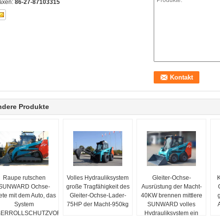
axen:
86-27-87103315
ndere Produkte
Raupe rutschen
Volles Hydrauliksystem
Gleiter-Ochse-
K
SUNWARD Ochse-
große Tragfähigkeit des
Ausrüstung der Macht-
ete mit dem Auto, das
Gleiter-Ochse-Lader-
40KW brennen mittlere
System
75HP der Macht-950kg
SUNWARD volles
A
BERROLLSCHUTZVORRICHTUNGEN/GECKE
Hydrauliksystem ein