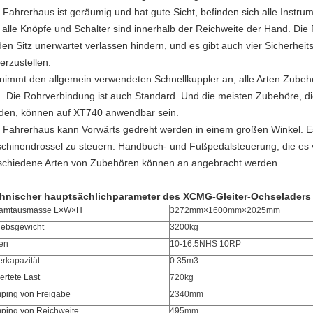
 Fahrerhaus ist geräumig und hat gute Sicht, befinden sich alle Instrum
 alle Knöpfe und Schalter sind innerhalb der Reichweite der Hand. Di
den Sitz unerwartet verlassen hindern, und es gibt auch vier Sicherhei
erzustellen.
 nimmt den allgemein verwendeten Schnellkuppler an; alle Arten Zubehö
n. Die Rohrverbindung ist auch Standard. Und die meisten Zubehöre, di
den, können auf XT740 anwendbar sein.
 Fahrerhaus kann Vorwärts gedreht werden in einem großen Winkel. Es
chinendrossel zu steuern: Handbuch- und Fußpedalsteuerung, die es v
schiedene Arten von Zubehören können an angebracht werden
hnischer hauptsächlichparameter des
XCMG-
Gleiter-Ochseladers
amtausmasse L×W×H
3272mm×1600mm×2025mm
iebsgewicht
3200kg
en
10-16.5NHS 10RP
rkapazität
0.35m3
rtete Last
720kg
ping von Freigabe
2340mm
ping von Reichweite
495mm