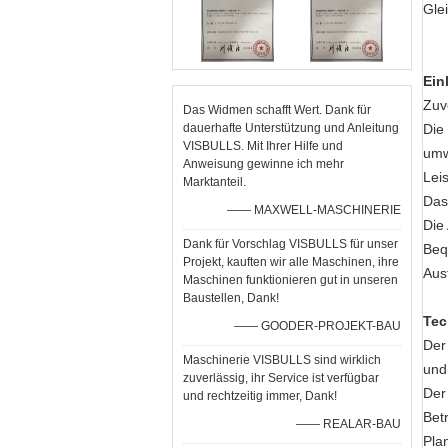
Gle
Ein
Zuv
Das Widmen schafft Wert. Dank für
dauerhafte Unterstützung und Anleitung
Die
VISBULLS. Mit Ihrer Hilfe und
umw
Anweisung gewinne ich mehr
Lei
Marktanteil.
Das
—— MAXWELL-MASCHINERIE
Die
Dank für Vorschlag VISBULLS für unser
Beq
Projekt, kauften wir alle Maschinen, ihre
Aus
Maschinen funktionieren gut in unseren
Baustellen, Dank!
Tec
—— GOODER-PROJEKT-BAU
Der 
Maschinerie VISBULLS sind wirklich
und
zuverlässig, ihr Service ist verfügbar
Der
und rechtzeitig immer, Dank!
Bet
—— REALAR-BAU
Pla