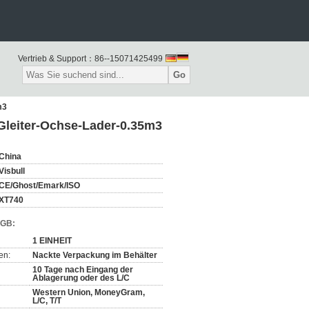
Vertrieb & Support：
86--15071425499
Go
m3
 Gleiter-Ochse-Lader-0.35m3
China
Visbull
CE/Ghost/Emark/ISO
XT740
AGB:
1 EINHEIT
en:
Nackte Verpackung im Behälter
10 Tage nach Eingang der
Ablagerung oder des L/C
Western Union, MoneyGram,
L/C, T/T