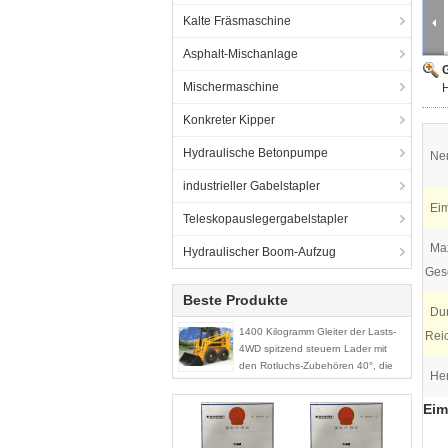
Kalte Fräsmaschine
Asphalt-Mischanlage
G
Mischermaschine
H
Konkreter Kipper
Hydraulische Betonpumpe
Nen
industrieller Gabelstapler
Eim
Teleskopauslegergabelstapler
Max
Hydraulischer Boom-Aufzug
Ges
Beste Produkte
Du
1400 Kilogramm Gleiter der Lasts-
Rei
4WD spitzend steuern Lader mit
den Rotluchs-Zubehören 40°, die
He
Winkel entleeren
Eim