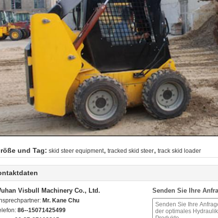
,
,
röße und Tag:
skid steer equipment
tracked skid steer
track skid loader
ontaktdaten
uhan Visbull Machinery Co., Ltd.
Senden Sie Ihre Anfra
nsprechpartner:
Mr. Kane Chu
elefon:
86--15071425499